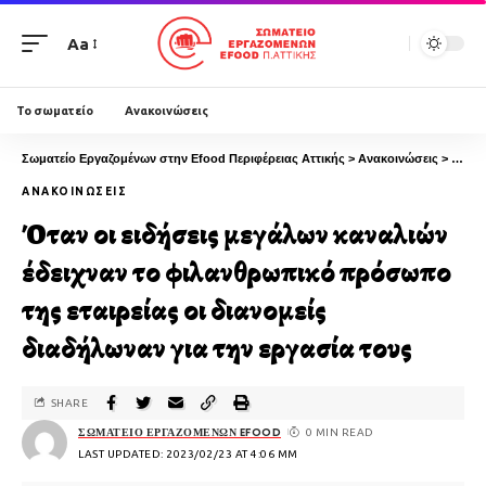
Aa
Το σωματείο
Ανακοινώσεις
Σωματείο Εργαζομένων στην Efood Περιφέρειας Αττικής
>
Ανακοινώσεις
>
Όταν 
ΑΝΑΚΟΙΝΏΣΕΙΣ
Όταν οι ειδήσεις μεγάλων καναλιών
έδειχναν το φιλανθρωπικό πρόσωπο
της εταιρείας οι διανομείς
διαδήλωναν για την εργασία τους
SHARE
ΣΩΜΑΤΕΊΟ ΕΡΓΑΖΟΜΈΝΩΝ EFOOD
0 MIN READ
LAST UPDATED: 2023/02/23 AT 4:06 ΜΜ