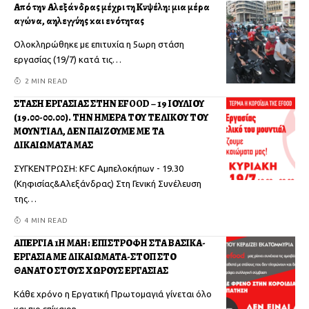
Από την Αλεξάνδρας μέχρι τη Κυψέλη: μια μέρα
αγώνα, αλληλεγγύης και ενότητας
Ολοκληρώθηκε με επιτυχία η 5ωρη στάση
εργασίας (19/7) κατά τις
…
2 MIN READ
ΣΤΑΣΗ ΕΡΓΑΣΙΑΣ ΣΤΗΝ EFOOD – 19 ΙΟΥΛΙΟΥ
(19.00-00.00). ΤΗΝ ΗΜΕΡΑ ΤΟΥ ΤΕΛΙΚΟΥ ΤΟΥ
ΜΟΥΝΤΙΑΛ, ΔΕΝ ΠΑΙΖΟΥΜΕ ΜΕ ΤΑ
ΔΙΚΑΙΩΜΑΤΑ ΜΑΣ
ΣΥΓΚΕΝΤΡΩΣΗ: KFC Αμπελοκήπων - 19.30
(Κηφισίας&Αλεξάνδρας) Στη Γενική Συνέλευση
της
…
4 MIN READ
ΑΠΕΡΓΙΑ 1Η ΜΑΗ: ΕΠΙΣΤΡΟΦΗ ΣΤΑ ΒΑΣΙΚΑ-
ΕΡΓΑΣΙΑ ΜΕ ΔΙΚΑΙΩΜΑΤΑ-ΣΤΟΠ ΣΤΟ
ΘΑΝΑΤΟ ΣΤΟΥΣ ΧΩΡΟΥΣ ΕΡΓΑΣΙΑΣ
Κάθε χρόνο η Εργατική Πρωτομαγιά γίνεται όλο
και πιο επίκαιρη
…