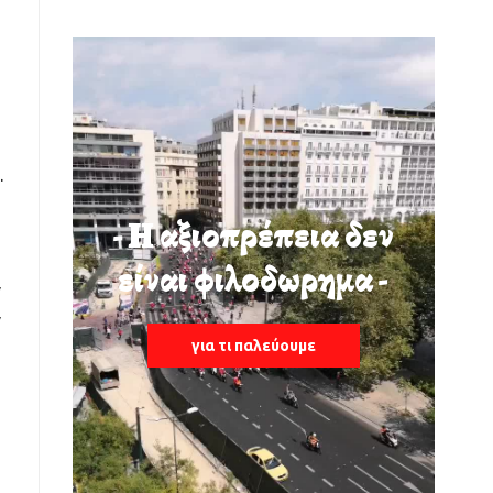
.
- Η αξιοπρέπεια δεν
είναι φιλοδωρημα -
ν
ν
για τι παλεύουμε