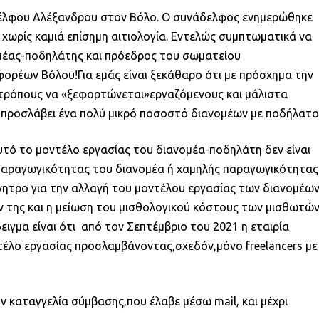
αδέλφου Αλέξανδρου στον Βόλο. Ο συνάδελφος ενημερώθηκε
 χωρίς καμιά επίσημη αιτιολογία. Εντελώς συμπτωματικά να
ομέας-ποδηλάτης και πρόεδρος του σωματείου
φορέων Βόλου!Για εμάς είναι ξεκάθαρο ότι με πρόσχημα την
 τρόπους να «ξεφορτώνεται»εργαζόμενους και μάλιστα
χε προσλάβει ένα πολύ μικρό ποσοστό διανομέων με ποδήλατο
τό το μοντέλο εργασίας του διανομέα-ποδηλάτη δεν είναι
παραγωγικότητας του διανομέα ή χαμηλής παραγωγικότητας
ίνητρο για την αλλαγή του μοντέλου εργασίας των διανομέω
ν της και η μείωση του μισθολογικού κόστους των μισθωτώ
ιγμα είναι ότι από τον Σεπτέμβριο του 2021 η εταιρία
ντέλο εργασίας προσλαμβάνοντας,σχεδόν,μόνο freelancers με
καταγγελία σύμβασης,που έλαβε μέσω mail, και μέχρι