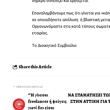
σήμερα συνεχίζει και εργάζεται.
Επαναλαμβάνουμε πως ότι γίνεται για «κάπ
σε οποιαδήποτε απόλυση ή βλαπτική μεταβ
Οργανωνόμαστε στα κατά τόπους σωματεία
εταιρίας.
Το Διοικητικό Συμβού
Share this Article
PREVIOUS ARTICLE
“Ή γίνεσαι
ΝΑ ΣΤΑΜΑΤΗΣΕΙ ΤΩΡ
freelancer ή φεύγεις
ΣΤΗΝ ΑΤΤΙΚΗ ΓΙΑ
γιατί δεν είσαι